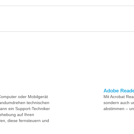
Adobe Read
Computer oder Mobilgerät
Mit Acrobat Rea
 Handumdrehen technischen
sondern auch u
kann ein Support-Techniker
abstimmen – und
behebung auf Ihren
fen, diese fernsteuern und