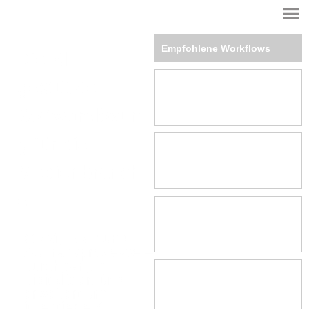
Empfohlene Workflows
Die KI-
gestützte
Softwarelösun
g für die
Medienbranch
e.
CRM, ERP und
Auftragsprozesse –
durchgängig
digitalisiert und
erweitert um
integrierte KI..